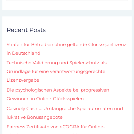
e
a
r
Recent Posts
c
h
Strafen für Betreiben ohne geltende Glücksspiellizenz
f
in Deutschland
o
Technische Validierung und Spielerschutz als
r
Grundlage für eine verantwortungsgerechte
:
Lizenzvergabe
Die psychologischen Aspekte bei progressiven
Gewinnen in Online-Glücksspielen
Casinoly Casino: Umfangreiche Spielautomaten und
lukrative Bonusangebote
Fairness Zertifikate von eCOGRA für Online-