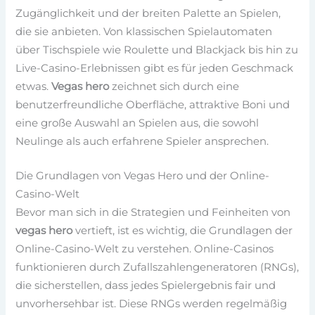
Zugänglichkeit und der breiten Palette an Spielen,
die sie anbieten. Von klassischen Spielautomaten
über Tischspiele wie Roulette und Blackjack bis hin zu
Live-Casino-Erlebnissen gibt es für jeden Geschmack
etwas.
Vegas hero
zeichnet sich durch eine
benutzerfreundliche Oberfläche, attraktive Boni und
eine große Auswahl an Spielen aus, die sowohl
Neulinge als auch erfahrene Spieler ansprechen.
Die Grundlagen von Vegas Hero und der Online-
Casino-Welt
Bevor man sich in die Strategien und Feinheiten von
vegas hero
vertieft, ist es wichtig, die Grundlagen der
Online-Casino-Welt zu verstehen. Online-Casinos
funktionieren durch Zufallszahlengeneratoren (RNGs),
die sicherstellen, dass jedes Spielergebnis fair und
unvorhersehbar ist. Diese RNGs werden regelmäßig