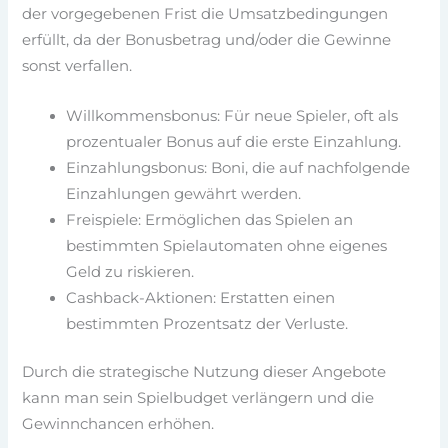
der vorgegebenen Frist die Umsatzbedingungen
erfüllt, da der Bonusbetrag und/oder die Gewinne
sonst verfallen.
Willkommensbonus: Für neue Spieler, oft als
prozentualer Bonus auf die erste Einzahlung.
Einzahlungsbonus: Boni, die auf nachfolgende
Einzahlungen gewährt werden.
Freispiele: Ermöglichen das Spielen an
bestimmten Spielautomaten ohne eigenes
Geld zu riskieren.
Cashback-Aktionen: Erstatten einen
bestimmten Prozentsatz der Verluste.
Durch die strategische Nutzung dieser Angebote
kann man sein Spielbudget verlängern und die
Gewinnchancen erhöhen.