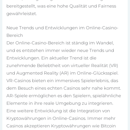
bereitgestellt, was eine hohe Qualität und Fairness
gewährleistet.
Neue Trends und Entwicklungen im Online-Casino-
Bereich
Der Online-Casino-Bereich ist ständig im Wandel,
und es entstehen immer wieder neue Trends und
Entwicklungen. Ein aktueller Trend ist die
zunehmende Beliebtheit von virtueller Realität (VR)
und Augmented Reality (AR) im Online-Glücksspiel.
VR-Casinos bieten ein immersives Spielerlebnis, das
dem Besuch eines echten Casinos sehr nahe kommt.
AR-Spiele ermöglichen es den Spielern, spielähnliche
Elemente in ihre reale Umgebung zu integrieren.
Eine weitere Entwicklung ist die Integration von
Kryptowährungen in Online-Casinos. Immer mehr
Casinos akzeptieren Kryptowährungen wie Bitcoin