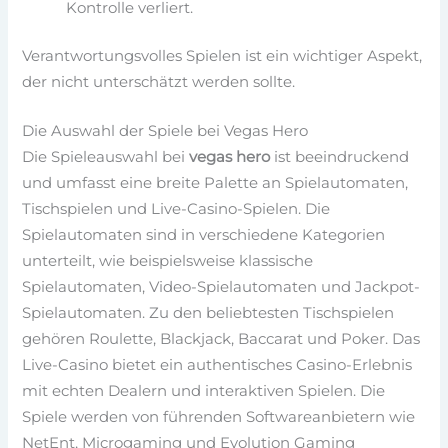
Kontrolle verliert.
Verantwortungsvolles Spielen ist ein wichtiger Aspekt,
der nicht unterschätzt werden sollte.
Die Auswahl der Spiele bei Vegas Hero
Die Spieleauswahl bei
vegas hero
ist beeindruckend
und umfasst eine breite Palette an Spielautomaten,
Tischspielen und Live-Casino-Spielen. Die
Spielautomaten sind in verschiedene Kategorien
unterteilt, wie beispielsweise klassische
Spielautomaten, Video-Spielautomaten und Jackpot-
Spielautomaten. Zu den beliebtesten Tischspielen
gehören Roulette, Blackjack, Baccarat und Poker. Das
Live-Casino bietet ein authentisches Casino-Erlebnis
mit echten Dealern und interaktiven Spielen. Die
Spiele werden von führenden Softwareanbietern wie
NetEnt, Microgaming und Evolution Gaming