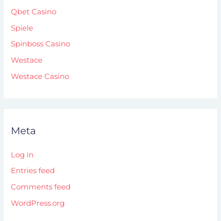
Qbet Casino
Spiele
Spinboss Casino
Westace
Westace Casino
Meta
Log in
Entries feed
Comments feed
WordPress.org