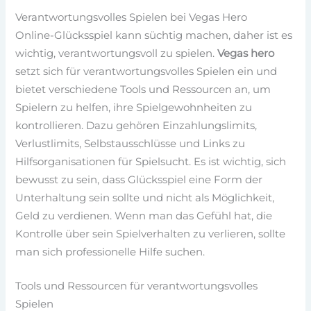
Verantwortungsvolles Spielen bei Vegas Hero
Online-Glücksspiel kann süchtig machen, daher ist es
wichtig, verantwortungsvoll zu spielen.
Vegas hero
setzt sich für verantwortungsvolles Spielen ein und
bietet verschiedene Tools und Ressourcen an, um
Spielern zu helfen, ihre Spielgewohnheiten zu
kontrollieren. Dazu gehören Einzahlungslimits,
Verlustlimits, Selbstausschlüsse und Links zu
Hilfsorganisationen für Spielsucht. Es ist wichtig, sich
bewusst zu sein, dass Glücksspiel eine Form der
Unterhaltung sein sollte und nicht als Möglichkeit,
Geld zu verdienen. Wenn man das Gefühl hat, die
Kontrolle über sein Spielverhalten zu verlieren, sollte
man sich professionelle Hilfe suchen.
Tools und Ressourcen für verantwortungsvolles
Spielen