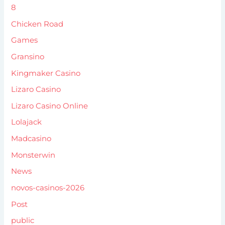
8
Chicken Road
Games
Gransino
Kingmaker Casino
Lizaro Casino
Lizaro Casino Online
Lolajack
Madcasino
Monsterwin
News
novos-casinos-2026
Post
public