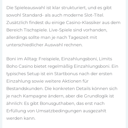
Die Spieleauswahl ist klar strukturiert, und es gibt
sowohl Standard- als auch moderne Slot-Titel.
Zusätzlich findest du einige Casino-Klassiker aus dem
Bereich Tischspiele. Live-Spiele sind vorhanden,
allerdings sollte man je nach Tageszeit mit
unterschiedlicher Auswahl rechnen.
Boni im Alltag: Freispiele, Einzahlungsboni, Limits
Boho Casino bietet regelmäßig Einzahlungsboni. Ein
typisches Setup ist ein Startbonus nach der ersten
Einzahlung sowie weitere Aktionen für
Bestandskunden. Die konkreten Details können sich
je nach Kampagne ändern, aber die Grundlogik ist
ähnlich: Es gibt Bonusguthaben, das erst nach
Erfüllung von Umsatzbedingungen ausgezahlt
werden kann.