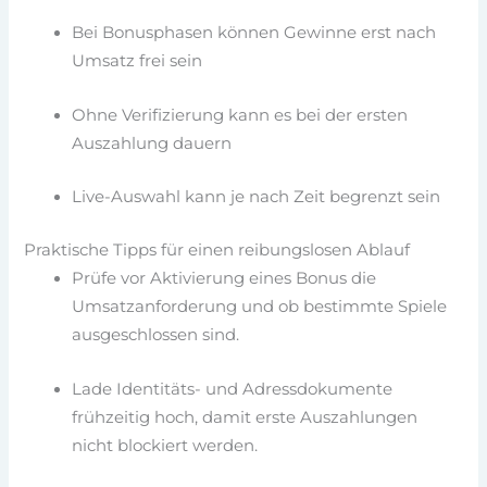
Bei Bonusphasen können Gewinne erst nach
Umsatz frei sein
Ohne Verifizierung kann es bei der ersten
Auszahlung dauern
Live-Auswahl kann je nach Zeit begrenzt sein
Praktische Tipps für einen reibungslosen Ablauf
Prüfe vor Aktivierung eines Bonus die
Umsatzanforderung und ob bestimmte Spiele
ausgeschlossen sind.
Lade Identitäts- und Adressdokumente
frühzeitig hoch, damit erste Auszahlungen
nicht blockiert werden.