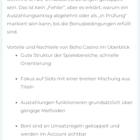
sein. Das ist kein „Fehler“, aber es erklärt, warum ein
Auszahlungsantrag abgelehnt oder als „in Prüfung“
markiert sein kann, bis die Bonusbedingungen erfüllt
sind.
Vorteile und Nachteile von Boho Casino im Überblick
Gute Struktur der Spielebereiche, schnelle
Orientierung
Fokus auf Slots mit einer breiten Mischung aus
Titeln
Auszahlungen funktionieren grundsätzlich über
gängige Methoden
Boni sind an Umsatzregeln gekoppelt und
werden im Account sichtbar