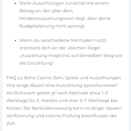
Stelle Auszahlungen zunächst mit einem
Betrag an, der über dem
Mindestauszahlungswert liegt, aber deine
Budgetplanung nicht sprengt.
Wenn du verschiedene Methoden nutzt,
orientiere dich an der üblichen Regel
„Auszahlung möglichst auf denselben Weg wie
die Einzahlung“.
FAQ zu Boho Casino: Boni, Spiele und Auszahlungen
Wie lange dauert eine Auszahlung typischerweise?
Als Richtwert gelten je nach Methode etwa 1–3
Werktage für E-Wallets und eher 3–7 Werktage bei
Karten. Bei Banküberweisung kann es länger dauern.
Verifizierung und interne Prüfung beeinflussen die
Zeit.