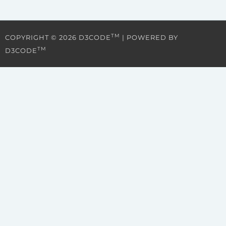
TM
COPYRIGHT © 2026 D3CODE
| POWERED BY
TM
D3CODE