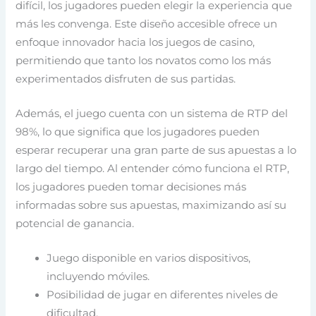
difícil, los jugadores pueden elegir la experiencia que
más les convenga. Este diseño accesible ofrece un
enfoque innovador hacia los juegos de casino,
permitiendo que tanto los novatos como los más
experimentados disfruten de sus partidas.
Además, el juego cuenta con un sistema de RTP del
98%, lo que significa que los jugadores pueden
esperar recuperar una gran parte de sus apuestas a lo
largo del tiempo. Al entender cómo funciona el RTP,
los jugadores pueden tomar decisiones más
informadas sobre sus apuestas, maximizando así su
potencial de ganancia.
Juego disponible en varios dispositivos,
incluyendo móviles.
Posibilidad de jugar en diferentes niveles de
dificultad.