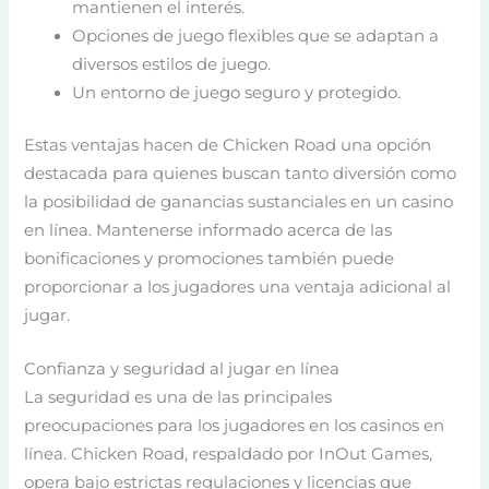
mantienen el interés.
Opciones de juego flexibles que se adaptan a
diversos estilos de juego.
Un entorno de juego seguro y protegido.
Estas ventajas hacen de Chicken Road una opción
destacada para quienes buscan tanto diversión como
la posibilidad de ganancias sustanciales en un casino
en línea. Mantenerse informado acerca de las
bonificaciones y promociones también puede
proporcionar a los jugadores una ventaja adicional al
jugar.
Confianza y seguridad al jugar en línea
La seguridad es una de las principales
preocupaciones para los jugadores en los casinos en
línea. Chicken Road, respaldado por InOut Games,
opera bajo estrictas regulaciones y licencias que