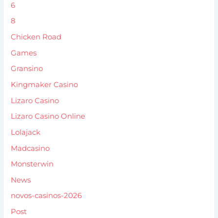
6
8
Chicken Road
Games
Gransino
Kingmaker Casino
Lizaro Casino
Lizaro Casino Online
Lolajack
Madcasino
Monsterwin
News
novos-casinos-2026
Post