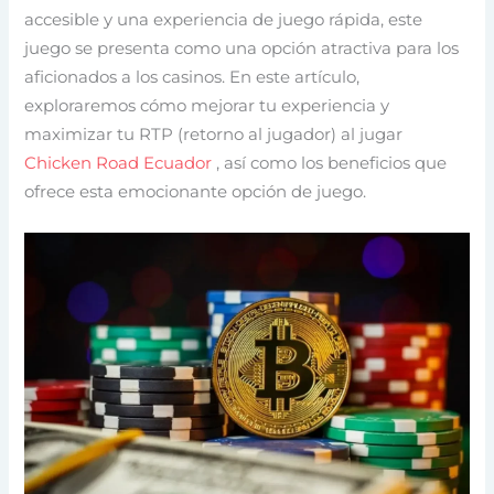
accesible y una experiencia de juego rápida, este
juego se presenta como una opción atractiva para los
aficionados a los casinos. En este artículo,
exploraremos cómo mejorar tu experiencia y
maximizar tu RTP (retorno al jugador) al jugar
Chicken Road Ecuador
, así como los beneficios que
ofrece esta emocionante opción de juego.