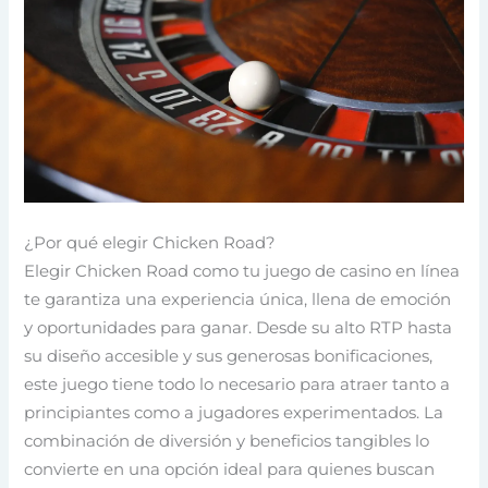
¿Por qué elegir Chicken Road?
Elegir Chicken Road como tu juego de casino en línea
te garantiza una experiencia única, llena de emoción
y oportunidades para ganar. Desde su alto RTP hasta
su diseño accesible y sus generosas bonificaciones,
este juego tiene todo lo necesario para atraer tanto a
principiantes como a jugadores experimentados. La
combinación de diversión y beneficios tangibles lo
convierte en una opción ideal para quienes buscan