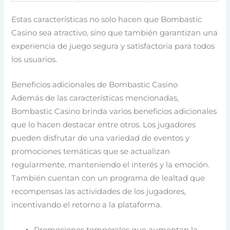
Estas características no solo hacen que Bombastic
Casino sea atractivo, sino que también garantizan una
experiencia de juego segura y satisfactoria para todos
los usuarios.
Beneficios adicionales de Bombastic Casino
Además de las características mencionadas,
Bombastic Casino brinda varios beneficios adicionales
que lo hacen destacar entre otros. Los jugadores
pueden disfrutar de una variedad de eventos y
promociones temáticas que se actualizan
regularmente, manteniendo el interés y la emoción.
También cuentan con un programa de lealtad que
recompensas las actividades de los jugadores,
incentivando el retorno a la plataforma.