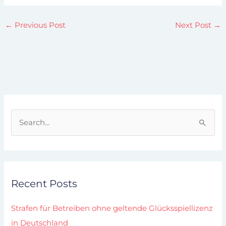
←
Previous Post
Next Post
→
S
e
a
r
Recent Posts
c
h
Strafen für Betreiben ohne geltende Glücksspiellizenz
f
in Deutschland