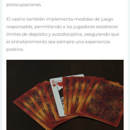
preocupaciones.
El casino también implementa medidas de juego
responsable, permitiendo a los jugadores establecer
límites de depósito y autodisciplina, asegurando que
el entretenimiento sea siempre una experiencia
positiva.