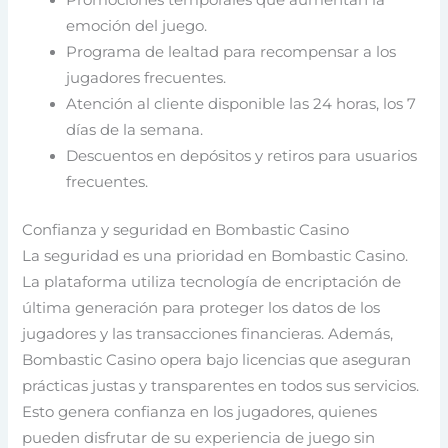
Promociones temporales que aumentan la
emoción del juego.
Programa de lealtad para recompensar a los
jugadores frecuentes.
Atención al cliente disponible las 24 horas, los 7
días de la semana.
Descuentos en depósitos y retiros para usuarios
frecuentes.
Confianza y seguridad en Bombastic Casino
La seguridad es una prioridad en Bombastic Casino.
La plataforma utiliza tecnología de encriptación de
última generación para proteger los datos de los
jugadores y las transacciones financieras. Además,
Bombastic Casino opera bajo licencias que aseguran
prácticas justas y transparentes en todos sus servicios.
Esto genera confianza en los jugadores, quienes
pueden disfrutar de su experiencia de juego sin