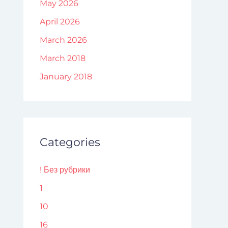
May 2026
April 2026
March 2026
March 2018
January 2018
Categories
! Без рубрики
1
10
16