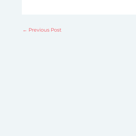
←
Previous Post