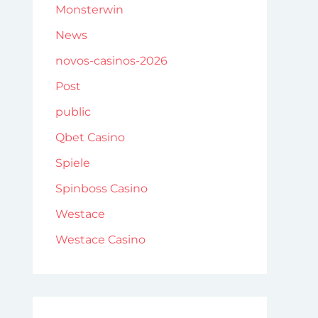
Monsterwin
News
novos-casinos-2026
Post
public
Qbet Casino
Spiele
Spinboss Casino
Westace
Westace Casino