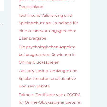
Deutschland
r
:
Technische Validierung und
Spielerschutz als Grundlage für
→
eine verantwortungsgerechte
Lizenzvergabe
Die psychologischen Aspekte
bei progressiven Gewinnen in
Online-Glücksspielen
Casinoly Casino: Umfangreiche
Spielautomaten und lukrative
Bonusangebote
Fairness Zertifikate von eCOGRA
für Online-Glücksspielanbieter in