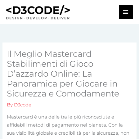
Skip
MAI
to
content
ME
Il Meglio Mastercard
Stabilimenti di Gioco
D’azzardo Online: La
Panoramica per Giocare in
Sicurezza e Comodamente
By
D3code
Mastercard è una delle tra le più riconosciute e
affidabili metodi di pagamento nel pianeta. Con la
sua visibilità globale e credibilità per la sicurezza, non