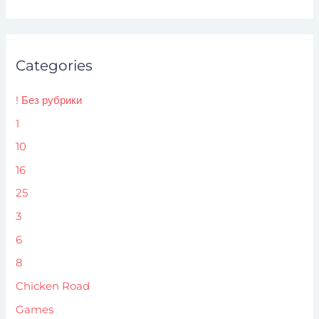
Categories
! Без рубрики
1
10
16
25
3
6
8
Chicken Road
Games