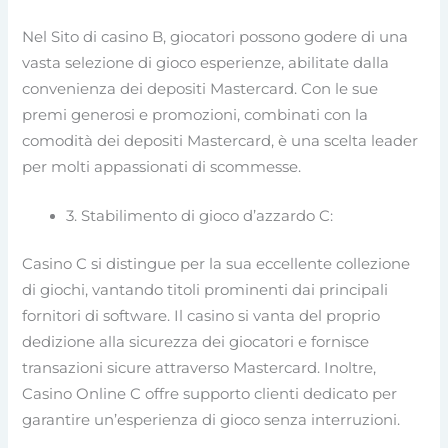
Nel Sito di casino B, giocatori possono godere di una
vasta selezione di gioco esperienze, abilitate dalla
convenienza dei depositi Mastercard. Con le sue
premi generosi e promozioni, combinati con la
comodità dei depositi Mastercard, è una scelta leader
per molti appassionati di scommesse.
3. Stabilimento di gioco d’azzardo C:
Casino C si distingue per la sua eccellente collezione
di giochi, vantando titoli prominenti dai principali
fornitori di software. Il casino si vanta del proprio
dedizione alla sicurezza dei giocatori e fornisce
transazioni sicure attraverso Mastercard. Inoltre,
Casino Online C offre supporto clienti dedicato per
garantire un’esperienza di gioco senza interruzioni.