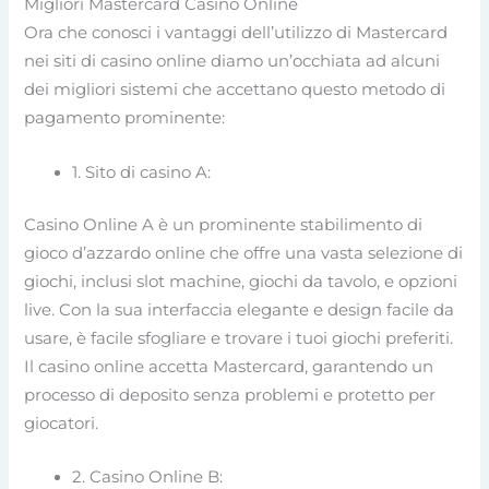
Migliori Mastercard Casino Online
Ora che conosci i vantaggi dell’utilizzo di Mastercard
nei siti di casino online diamo un’occhiata ad alcuni
dei migliori sistemi che accettano questo metodo di
pagamento prominente:
1. Sito di casino A:
Casino Online A è un prominente stabilimento di
gioco d’azzardo online che offre una vasta selezione di
giochi, inclusi slot machine, giochi da tavolo, e opzioni
live. Con la sua interfaccia elegante e design facile da
usare, è facile sfogliare e trovare i tuoi giochi preferiti.
Il casino online accetta Mastercard, garantendo un
processo di deposito senza problemi e protetto per
giocatori.
2. Casino Online B: