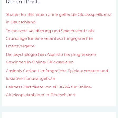
Recent Posts
c
h
Strafen für Betreiben ohne geltende Glücksspiellizenz
f
in Deutschland
o
Technische Validierung und Spielerschutz als
r
Grundlage für eine verantwortungsgerechte
:
Lizenzvergabe
Die psychologischen Aspekte bei progressiven
Gewinnen in Online-Glücksspielen
Casinoly Casino: Umfangreiche Spielautomaten und
lukrative Bonusangebote
Fairness Zertifikate von eCOGRA für Online-
Glücksspielanbieter in Deutschland