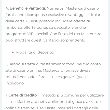
4. Benefici e Vantaggi:
Numerosi Mastercard casino
forniscono ricompense esclusive e vantaggi ai titolari
della carta. Questi possono includere offerte di
rimborso, offerte bonus su deposito, e anche
programmi VIP speciali. Con l’uso del tua Mastercard,
puoi sfruttare questi vantaggi sorprendenti.
Modalità di deposito:
Quando si tratta di trasferimento fondi nel tuo conto
sito di casino online, Mastercard fornisce diversi
metodi per soddisfare le tue esigenze. Questi
includono:
1. Carte di credito:
Il metodo più comune per utilizzare
la tua Mastercard nei stabilimenti di gioco d’azzardo
online è tramite l’uso. Basta inserisci i dettagli della