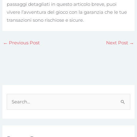
passaggi detagliati in questo articolo breve, puoi
vivere l’avventura del gioco con la garanzia che le tue
transazioni sono rischiose e sicure.
←
Previous Post
Next Post
→
S
e
a
r