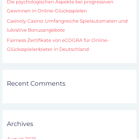
Die psychologischen Aspekte bei progressiven
Gewinnen in Online-Glücksspielen
Casinoly Casino: Umfangreiche Spielautomaten und
lukrative Bonusangebote
Fairness Zertifikate von eCOGRA für Online-
Glücksspielanbieter in Deutschland
Recent Comments
Archives