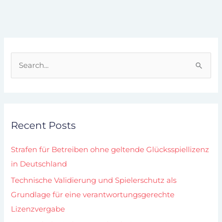
S
e
a
r
Recent Posts
c
h
Strafen für Betreiben ohne geltende Glücksspiellizenz
f
in Deutschland
o
Technische Validierung und Spielerschutz als
r
Grundlage für eine verantwortungsgerechte
:
Lizenzvergabe