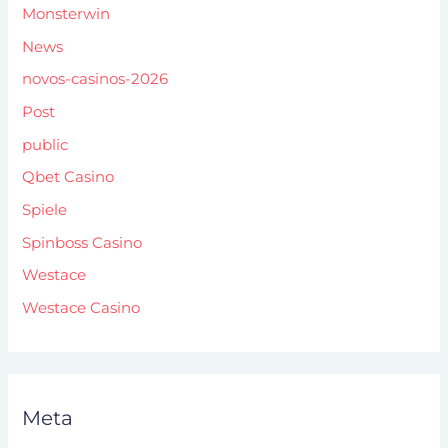
Monsterwin
News
novos-casinos-2026
Post
public
Qbet Casino
Spiele
Spinboss Casino
Westace
Westace Casino
Meta