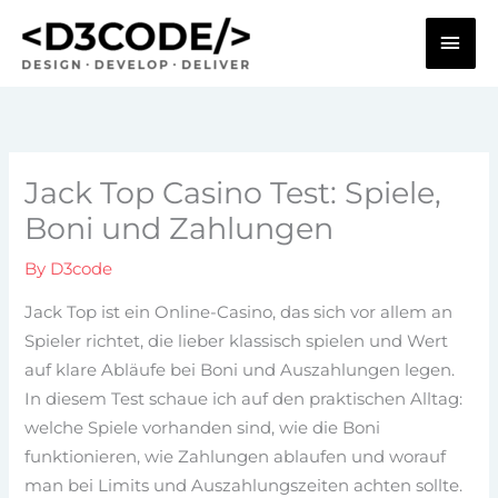
Skip
MAI
to
content
ME
Jack Top Casino Test: Spiele,
Boni und Zahlungen
By
D3code
Jack Top ist ein Online-Casino, das sich vor allem an
Spieler richtet, die lieber klassisch spielen und Wert
auf klare Abläufe bei Boni und Auszahlungen legen.
In diesem Test schaue ich auf den praktischen Alltag:
welche Spiele vorhanden sind, wie die Boni
funktionieren, wie Zahlungen ablaufen und worauf
man bei Limits und Auszahlungszeiten achten sollte.