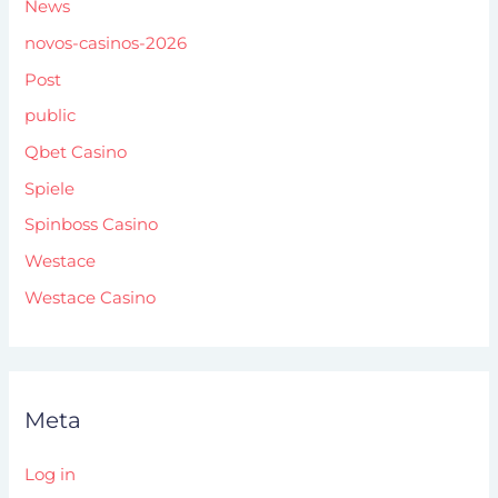
News
novos-casinos-2026
Post
public
Qbet Casino
Spiele
Spinboss Casino
Westace
Westace Casino
Meta
Log in