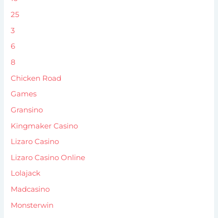
25
3
6
8
Chicken Road
Games
Gransino
Kingmaker Casino
Lizaro Casino
Lizaro Casino Online
Lolajack
Madcasino
Monsterwin