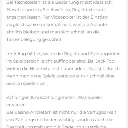
Bei Tischspielen ist die Bedienung meist klassisch:
Einsätze ändern, Spiel wählen, Regeltexte kurz
anzeigen lassen. Für Videopoker ist der Einstieg
vergleichsweise unkompliziert, weil die Abläufe
ähnlich bleiben und man sich schnell an die
Tastenbelegung gewöhnt.
Im Alltag hilft es, wenn die Regeln und Zahlungsinfos
im Spielbereich leicht auffindbar sind. Bei Jack Top
wirken die Hilfetexte nicht überladen. Das ist hilfreich,
wenn man neue Spiele testet oder nur schnell eine
Session spielen will.
Zahlungen & Auszahlungszeiten: Was Spieler
erwarten
Bei Casino-Anbietern ist nicht nur die Verfügbarkeit
von Zahlungsmethoden wichtig, sondern auch die
Bearbeitungszeit und die Frage, ob zusätzliche