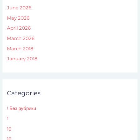
June 2026
May 2026
April 2026
March 2026
March 2018
January 2018
Categories
! Без рубрики
1
10
16