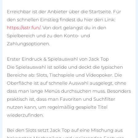
Erreichbar ist der Anbieter über die Startseite. Für
den schnellen Einstieg findest du hier den Link:
https://sstr.fun/
. Von dort gelangst du in den
Spielbereich und zu den Konto- und
Zahlungsoptionen.
Erster Eindruck & Spielauswahl von Jack Top
Die Spielauswahl ist solide und deckt die typischen
Bereiche ab: Slots, Tischspiele und Videopoker. Die
Oberfläche ist auf schnelle Auswahl ausgelegt, ohne
dass man lange Menüs durchsuchen muss. Besonders
praktisch ist, dass man Favoriten und Suchfilter
nutzen kann, um regelmäßig gespielte Titel
wiederzufinden.
Bei den Slots setzt Jack Top auf eine Mischung aus