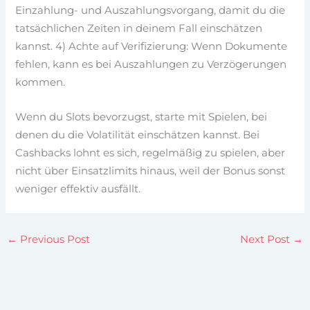
Einzahlung- und Auszahlungsvorgang, damit du die
tatsächlichen Zeiten in deinem Fall einschätzen
kannst. 4) Achte auf Verifizierung: Wenn Dokumente
fehlen, kann es bei Auszahlungen zu Verzögerungen
kommen.
Wenn du Slots bevorzugst, starte mit Spielen, bei
denen du die Volatilität einschätzen kannst. Bei
Cashbacks lohnt es sich, regelmäßig zu spielen, aber
nicht über Einsatzlimits hinaus, weil der Bonus sonst
weniger effektiv ausfällt.
←
Previous Post
Next Post
→