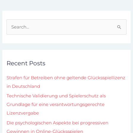
S
e
a
r
Recent Posts
c
h
Strafen für Betreiben ohne geltende Glücksspiellizenz
f
in Deutschland
o
Technische Validierung und Spielerschutz als
r
Grundlage für eine verantwortungsgerechte
:
Lizenzvergabe
Die psychologischen Aspekte bei progressiven
Gewinnen in Online-Glücksspielen