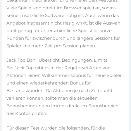
bekannten Mechaniken und variierenden Features.
Viele Spiele sind direkt im Browser spielbar, sodass
keine zusätzliche Software nötig ist. Auch wenn das
Angebot insgesamt nicht riesig wirkt, ist die Auswahl
breit genug für unterschiedliche Spielstile: kurze
Runden für zwischendurch und längere Sessions für
Spieler, die mehr Zeit pro Session planen.
Jack Top Boni: Übersicht, Bedingungen, Limits
Bei Jack Top gibt es in der Regel zwei Arten von
Aktionen: einen Willkommensbonus für neue Spieler
und einen wiederkehrenden Bonus für
Bestandskunden. Da Aktionen je nach Zeitpunkt
variieren können, sollte man die aktuellen
Bonusbedingungen immer direkt im Bonusbereich
des Kontos prüfen.
Für diesen Test wurden die folgenden, für die