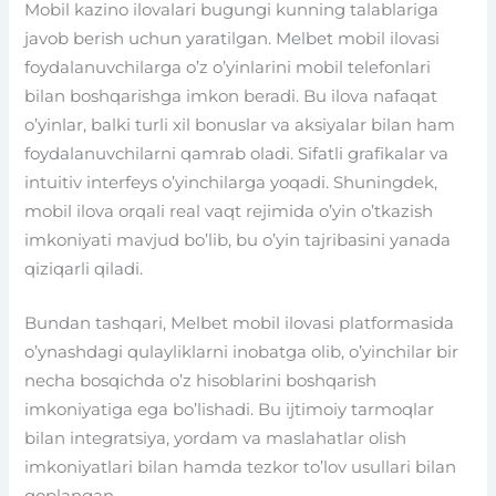
Mobil kazino ilovalari bugungi kunning talablariga
javob berish uchun yaratilgan. Melbet mobil ilovasi
foydalanuvchilarga o’z o’yinlarini mobil telefonlari
bilan boshqarishga imkon beradi. Bu ilova nafaqat
o’yinlar, balki turli xil bonuslar va aksiyalar bilan ham
foydalanuvchilarni qamrab oladi. Sifatli grafikalar va
intuitiv interfeys o’yinchilarga yoqadi. Shuningdek,
mobil ilova orqali real vaqt rejimida o’yin o’tkazish
imkoniyati mavjud bo’lib, bu o’yin tajribasini yanada
qiziqarli qiladi.
Bundan tashqari, Melbet mobil ilovasi platformasida
o’ynashdagi qulayliklarni inobatga olib, o’yinchilar bir
necha bosqichda o’z hisoblarini boshqarish
imkoniyatiga ega bo’lishadi. Bu ijtimoiy tarmoqlar
bilan integratsiya, yordam va maslahatlar olish
imkoniyatlari bilan hamda tezkor to’lov usullari bilan