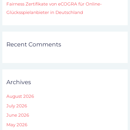
Fairness Zertifikate von eCOGRA für Online-
Glücksspielanbieter in Deutschland
Recent Comments
Archives
August 2026
July 2026
June 2026
May 2026