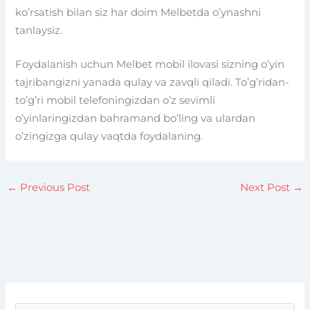
ko’rsatish bilan siz har doim Melbetda o’ynashni
tanlaysiz.
Foydalanish uchun Melbet mobil ilovasi sizning o’yin
tajribangizni yanada qulay va zavqli qiladi. To’g’ridan-
to’g’ri mobil telefoningizdan o’z sevimli
o’yinlaringizdan bahramand bo’ling va ulardan
o’zingizga qulay vaqtda foydalaning.
←
Previous Post
Next Post
→