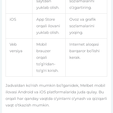
saytdan
sozlamalarini
yuklab olish.
o’zgartiring.
iOS
App Store
Ovoz va grafik
orqali ilovani
sozlamalarini
yuklab olish.
yoqing.
Veb
Mobil
Internet aloqasi
versiya
brauzer
barqaror bo’lishi
orqali
kerak.
to’g’ridan-
to’g’ri kirish.
Jadvaldan ko’rish mumkin bo’lganidek, Melbet mobil
ilovasi Android va iOS platformalarida juda qulay. Bu
orqali har qanday vaqtda o’yinlarni o’ynash va qiziqarli
vaqt o’tkazish mumkin.