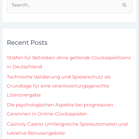
S
e
a
r
Recent Posts
c
h
Strafen für Betreiben ohne geltende Glücksspiellizenz
f
in Deutschland
o
Technische Validierung und Spielerschutz als
r
Grundlage für eine verantwortungsgerechte
:
Lizenzvergabe
Die psychologischen Aspekte bei progressiven
Gewinnen in Online-Glücksspielen
Casinoly Casino: Umfangreiche Spielautomaten und
lukrative Bonusangebote