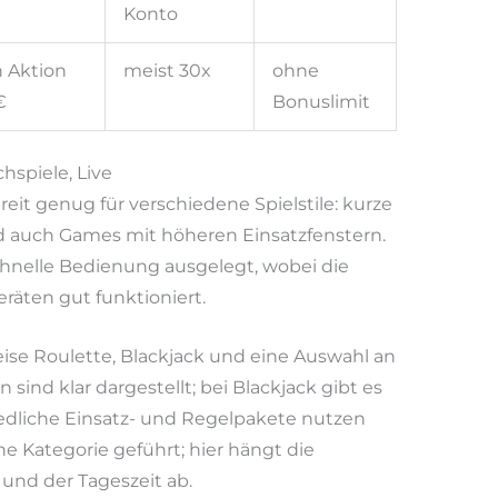
Konto
h Aktion
meist 30x
ohne
€
Bonuslimit
chspiele, Live
reit genug für verschiedene Spielstile: kurze
nd auch Games mit höheren Einsatzfenstern.
schnelle Bedienung ausgelegt, wobei die
räten gut funktioniert.
ise Roulette, Blackjack und eine Auswahl an
sind klar dargestellt; bei Blackjack gibt es
iedliche Einsatz- und Regelpakete nutzen
ne Kategorie geführt; hier hängt die
 und der Tageszeit ab.