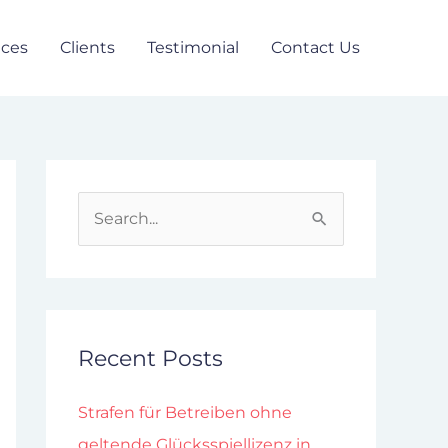
ices
Clients
Testimonial
Contact Us
S
e
a
r
c
Recent Posts
h
Strafen für Betreiben ohne
f
geltende Glücksspiellizenz in
o