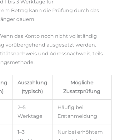
 1 bis 3 Werktage für
rem Betrag kann die Prüfung durch das
änger dauern.
: Wenn das Konto noch nicht vollständig
hlung vorübergehend ausgesetzt werden.
titätsnachweis und Adressnachweis, teils
lungsmethode.
ung
Auszahlung
Mögliche
h)
(typisch)
Zusatzprüfung
n
2–5
Häufig bei
Werktage
Erstanmeldung
n
1–3
Nur bei erhöhtem