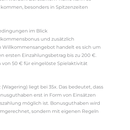
 kommen, besonders in Spitzenzeiten
edingungen im Blick
illkommensbonus und zusätzlich
m Willkommensangebot handelt es sich um
n ersten Einzahlungsbetrag bis zu 200 €.
n 50 € für eingelöste Spielaktivität
 (Wagering) liegt bei 35x. Das bedeutet, dass
onusguthaben erst in Form von Einsätzen
szahlung möglich ist. Bonusguthaben wird
n umgerechnet, sondern mit eigenen Regeln