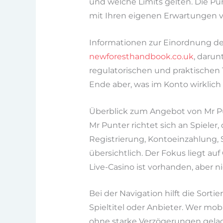
und welche Limits gelten. Die Pun
mit Ihren eigenen Erwartungen 
Informationen zur Einordnung de
newforesthandbook.co.uk
, darun
regulatorischen und praktischen
Ende aber, was im Konto wirklich e
Überblick zum Angebot von Mr 
Mr Punter richtet sich an Spieler
Registrierung, Kontoeinzahlung,
übersichtlich. Der Fokus liegt auf
Live-Casino ist vorhanden, aber n
Bei der Navigation hilft die Sor
Spieltitel oder Anbieter. Wer mobil
ohne starke Verzögerungen gelad