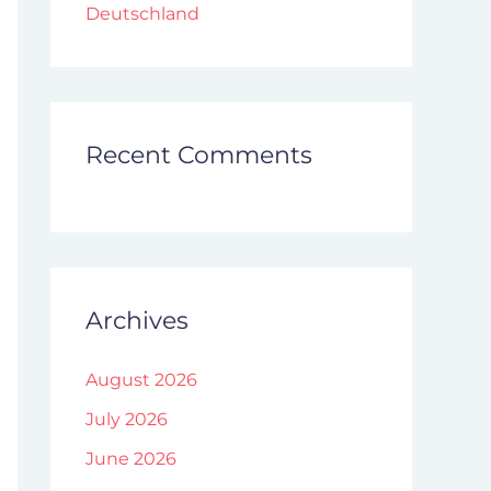
Deutschland
Recent Comments
Archives
August 2026
July 2026
June 2026