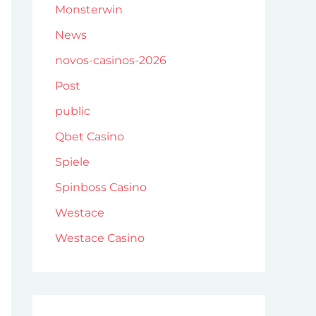
Monsterwin
News
novos-casinos-2026
Post
public
Qbet Casino
Spiele
Spinboss Casino
Westace
Westace Casino