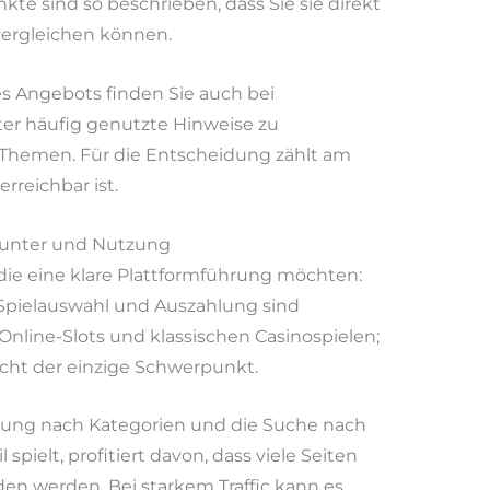
kte sind so beschrieben, dass Sie sie direkt
vergleichen können.
s Angebots finden Sie auch bei
ter häufig genutzte Hinweise zu
 Themen. Für die Entscheidung zählt am
rreichbar ist.
Punter und Nutzung
, die eine klare Plattformführung möchten:
 Spielauswahl und Auszahlung sind
 Online-Slots und klassischen Casinospielen;
icht der einzige Schwerpunkt.
tierung nach Kategorien und die Suche nach
 spielt, profitiert davon, dass viele Seiten
en werden. Bei starkem Traffic kann es