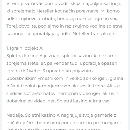
V tem pisarni vas bomo vodili skozi najboljše kazinoji,
ki sprejemajo Neteller kot način poravnave. Mi bomo
odkrili njihove atribute, bonuse, možnost igre in več.
Torej, dovolite, poglejmo in raziskujmo vodilne spletne
kazinoje, ki uporabljajo gladke Neteller transakcije.
1. Igralni objekt A
Spletna kazino A je znani spletni kazino, ki ne samo
sprejema Neteller, pa vendar tudi uporablja opazen
igralni doživetje. S uporabniku prijaznim
uporabniškim vmesnikom in veliko zbirko iger, Igralna
hiša A izpolni gamerjem vseh okusov in izbire. Ali ste
sledilec slot avtomatov, namiznih video iger, ali živih
dobaviteljev video iger, Spletni kazino A ima vse.
Nadalje, Spletni kazino A nagrajuje svoje gamerje z
pričakujočimi bonusnimi ponudbami in promocijami.