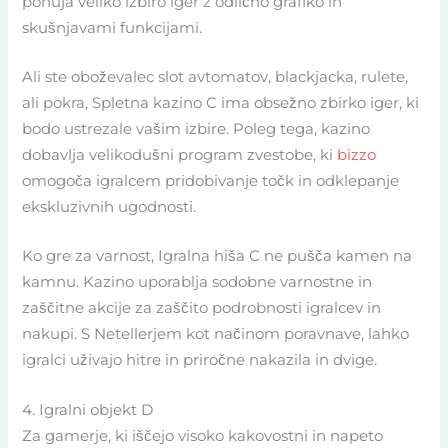
ponuja veliko izbiro iger z odlično grafiko in
skušnjavami funkcijami.
Ali ste oboževalec slot avtomatov, blackjacka, rulete,
ali pokra, Spletna kazino C ima obsežno zbirko iger, ki
bodo ustrezale vašim izbire. Poleg tega, kazino
dobavlja velikodušni program zvestobe, ki
bizzo
omogoča igralcem pridobivanje točk in odklepanje
ekskluzivnih ugodnosti.
Ko gre za varnost, Igralna hiša C ne pušča kamen na
kamnu. Kazino uporablja sodobne varnostne in
zaščitne akcije za zaščito podrobnosti igralcev in
nakupi. S Netellerjem kot načinom poravnave, lahko
igralci uživajo hitre in priročne nakazila in dvige.
4. Igralni objekt D
Za gamerje, ki iščejo visoko kakovostni in napeto