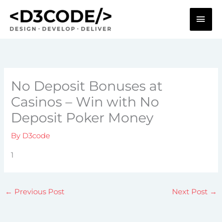
Skip
MAI
to
content
ME
No Deposit Bonuses at
Casinos – Win with No
Deposit Poker Money
By
D3code
1
←
Previous Post
Next Post
→