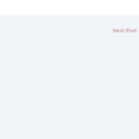
Next Post