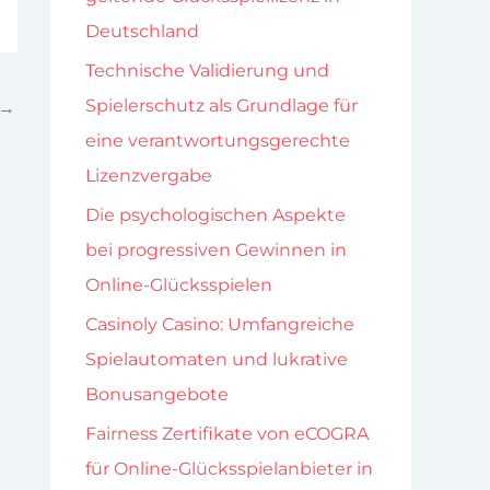
Deutschland
r
:
Technische Validierung und
Spielerschutz als Grundlage für
→
eine verantwortungsgerechte
Lizenzvergabe
Die psychologischen Aspekte
bei progressiven Gewinnen in
Online-Glücksspielen
Casinoly Casino: Umfangreiche
Spielautomaten und lukrative
Bonusangebote
Fairness Zertifikate von eCOGRA
für Online-Glücksspielanbieter in