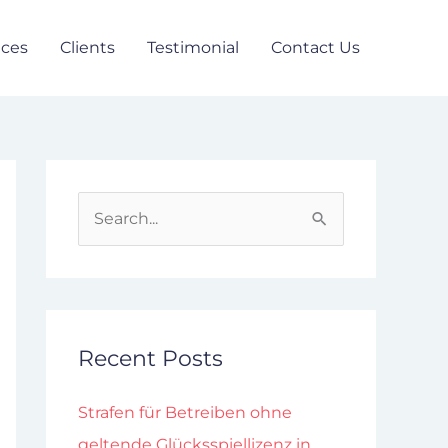
ices
Clients
Testimonial
Contact Us
S
e
a
r
c
Recent Posts
h
Strafen für Betreiben ohne
f
geltende Glücksspiellizenz in
o