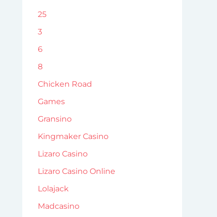
25
3
6
8
Chicken Road
Games
Gransino
Kingmaker Casino
Lizaro Casino
Lizaro Casino Online
Lolajack
Madcasino