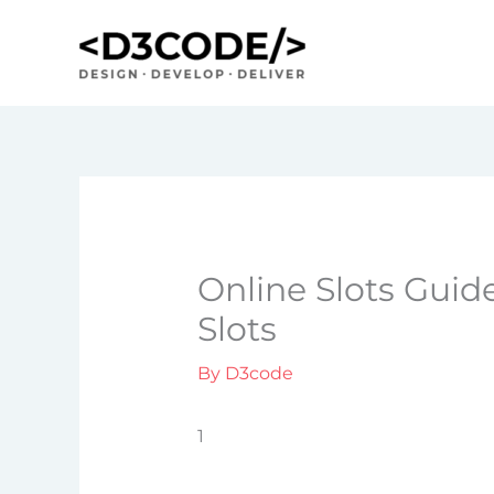
Skip
to
content
Online Slots Guid
Slots
By
D3code
1