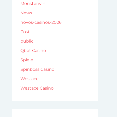
Monsterwin
News
novos-casinos-2026
Post
public
Qbet Casino
Spiele
Spinboss Casino
Westace
Westace Casino