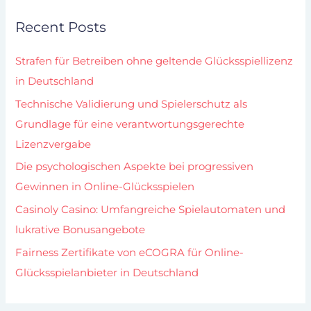
r
Recent Posts
c
h
Strafen für Betreiben ohne geltende Glücksspiellizenz
f
in Deutschland
o
Technische Validierung und Spielerschutz als
r
Grundlage für eine verantwortungsgerechte
:
Lizenzvergabe
Die psychologischen Aspekte bei progressiven
Gewinnen in Online-Glücksspielen
Casinoly Casino: Umfangreiche Spielautomaten und
lukrative Bonusangebote
Fairness Zertifikate von eCOGRA für Online-
Glücksspielanbieter in Deutschland