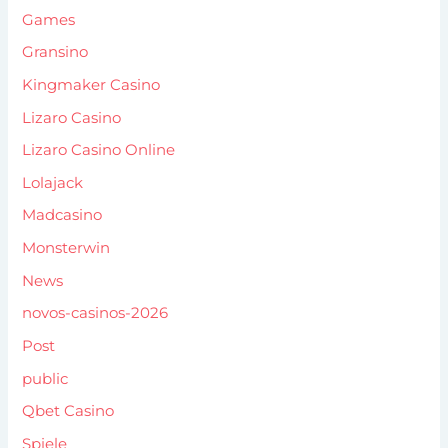
Games
Gransino
Kingmaker Casino
Lizaro Casino
Lizaro Casino Online
Lolajack
Madcasino
Monsterwin
News
novos-casinos-2026
Post
public
Qbet Casino
Spiele