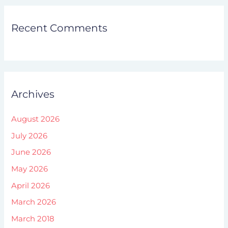
Recent Comments
Archives
August 2026
July 2026
June 2026
May 2026
April 2026
March 2026
March 2018