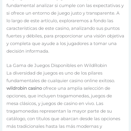
fundamental analizar si cumple con las expectativas y
si ofrece un entorno de juego justo y transparente. A
lo largo de este artículo, exploraremos a fondo las
características de este casino, analizando sus puntos
fuertes y débiles, para proporcionar una visión objetiva
y completa que ayude a los jugadores a tomar una
decisión informada.
La Gama de Juegos Disponibles en WildRobin
La diversidad de juegos es uno de los pilares
fundamentales de cualquier casino online exitoso.
wildrobin casino
ofrece una amplia selección de
opciones, que incluyen tragamonedas, juegos de
mesa clásicos, y juegos de casino en vivo. Las
tragamonedas representan la mayor parte de su
catálogo, con títulos que abarcan desde las opciones
más tradicionales hasta las más modernas y