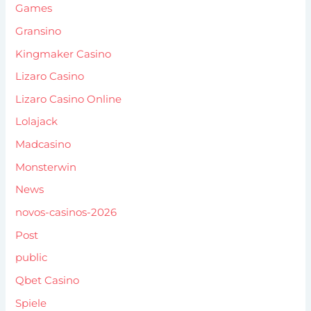
Games
Gransino
Kingmaker Casino
Lizaro Casino
Lizaro Casino Online
Lolajack
Madcasino
Monsterwin
News
novos-casinos-2026
Post
public
Qbet Casino
Spiele