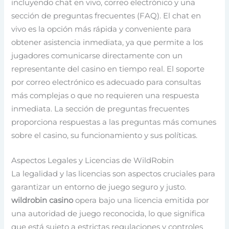
incluyendo chat en vivo, correo electrónico y una
sección de preguntas frecuentes (FAQ). El chat en
vivo es la opción más rápida y conveniente para
obtener asistencia inmediata, ya que permite a los
jugadores comunicarse directamente con un
representante del casino en tiempo real. El soporte
por correo electrónico es adecuado para consultas
más complejas o que no requieren una respuesta
inmediata. La sección de preguntas frecuentes
proporciona respuestas a las preguntas más comunes
sobre el casino, su funcionamiento y sus políticas.
Aspectos Legales y Licencias de WildRobin
La legalidad y las licencias son aspectos cruciales para
garantizar un entorno de juego seguro y justo.
wildrobin casino
opera bajo una licencia emitida por
una autoridad de juego reconocida, lo que significa
que está sujeto a estrictas regulaciones y controles