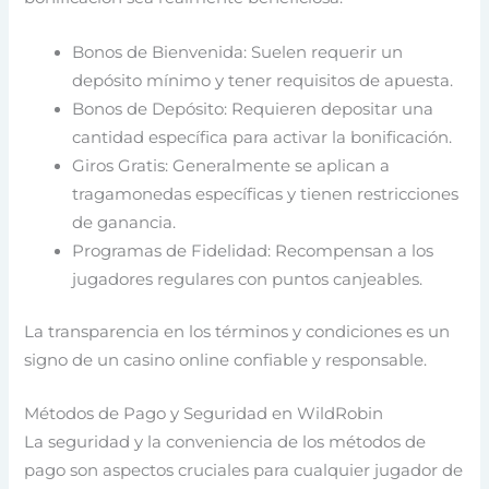
Bonos de Bienvenida: Suelen requerir un
depósito mínimo y tener requisitos de apuesta.
Bonos de Depósito: Requieren depositar una
cantidad específica para activar la bonificación.
Giros Gratis: Generalmente se aplican a
tragamonedas específicas y tienen restricciones
de ganancia.
Programas de Fidelidad: Recompensan a los
jugadores regulares con puntos canjeables.
La transparencia en los términos y condiciones es un
signo de un casino online confiable y responsable.
Métodos de Pago y Seguridad en WildRobin
La seguridad y la conveniencia de los métodos de
pago son aspectos cruciales para cualquier jugador de