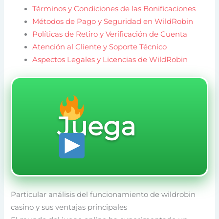
Términos y Condiciones de las Bonificaciones
Métodos de Pago y Seguridad en WildRobin
Políticas de Retiro y Verificación de Cuenta
Atención al Cliente y Soporte Técnico
Aspectos Legales y Licencias de WildRobin
Juega
Particular análisis del funcionamiento de wildrobin
casino y sus ventajas principales