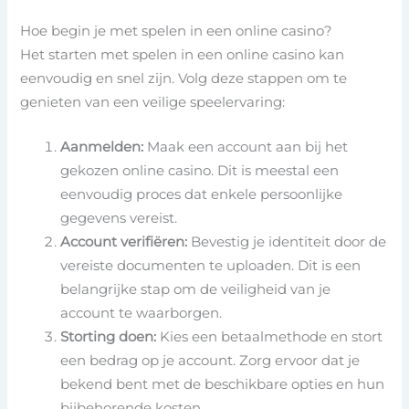
Hoe begin je met spelen in een online casino?
Het starten met spelen in een online casino kan
eenvoudig en snel zijn. Volg deze stappen om te
genieten van een veilige speelervaring:
Aanmelden:
Maak een account aan bij het
gekozen online casino. Dit is meestal een
eenvoudig proces dat enkele persoonlijke
gegevens vereist.
Account verifiëren:
Bevestig je identiteit door de
vereiste documenten te uploaden. Dit is een
belangrijke stap om de veiligheid van je
account te waarborgen.
Storting doen:
Kies een betaalmethode en stort
een bedrag op je account. Zorg ervoor dat je
bekend bent met de beschikbare opties en hun
bijbehorende kosten.