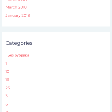
March 2018
January 2018
Categories
! Без рубрики
1
10
16
25
3
6