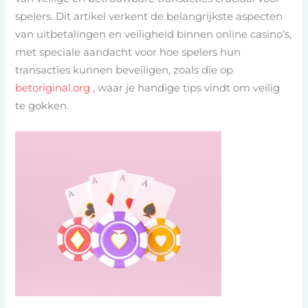
spelers. Dit artikel verkent de belangrijkste aspecten
van uitbetalingen en veiligheid binnen online casino’s,
met speciale aandacht voor hoe spelers hun
transacties kunnen beveiligen, zoals die op
betoriginal.org
, waar je handige tips vindt om veilig
te gokken.