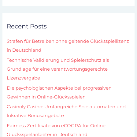
a
r
Recent Posts
c
h
Strafen für Betreiben ohne geltende Glücksspiellizenz
f
in Deutschland
o
Technische Validierung und Spielerschutz als
r
Grundlage für eine verantwortungsgerechte
:
Lizenzvergabe
Die psychologischen Aspekte bei progressiven
Gewinnen in Online-Glücksspielen
Casinoly Casino: Umfangreiche Spielautomaten und
lukrative Bonusangebote
Fairness Zertifikate von eCOGRA für Online-
Glücksspielanbieter in Deutschland