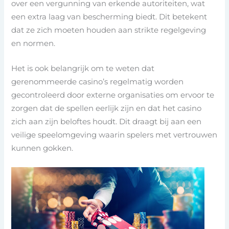
over een vergunning van erkende autoriteiten, wat
een extra laag van bescherming biedt. Dit betekent
dat ze zich moeten houden aan strikte regelgeving
en normen.
Het is ook belangrijk om te weten dat
gerenommeerde casino’s regelmatig worden
gecontroleerd door externe organisaties om ervoor te
zorgen dat de spellen eerlijk zijn en dat het casino
zich aan zijn beloftes houdt. Dit draagt bij aan een
veilige speelomgeving waarin spelers met vertrouwen
kunnen gokken.