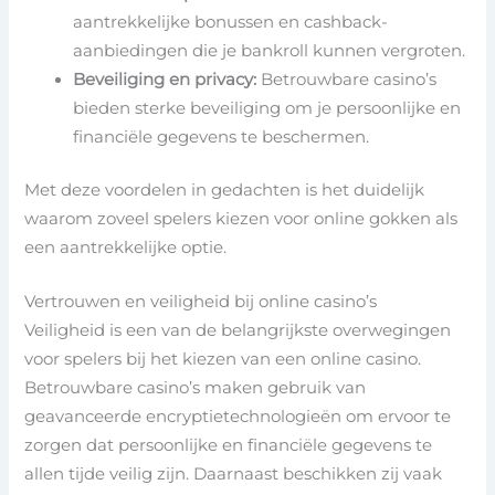
aantrekkelijke bonussen en cashback-
aanbiedingen die je bankroll kunnen vergroten.
Beveiliging en privacy:
Betrouwbare casino’s
bieden sterke beveiliging om je persoonlijke en
financiële gegevens te beschermen.
Met deze voordelen in gedachten is het duidelijk
waarom zoveel spelers kiezen voor online gokken als
een aantrekkelijke optie.
Vertrouwen en veiligheid bij online casino’s
Veiligheid is een van de belangrijkste overwegingen
voor spelers bij het kiezen van een online casino.
Betrouwbare casino’s maken gebruik van
geavanceerde encryptietechnologieën om ervoor te
zorgen dat persoonlijke en financiële gegevens te
allen tijde veilig zijn. Daarnaast beschikken zij vaak