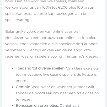
bonussen aan voor nieuwe spelers, zoals een
welkomstbonus van 100% tot €200 plus 100 gratis
spins, wat extra waarde kan toevoegen aan je
speelervaring.
Belangrijke voordelen van online casino’s
Het kiezen van een betrouwbaar online casino biedt
verschillende voordelen die je speelervaring kunnen
verbeteren. Hier zijn enkele van de belangrijkste
redenen waarom spelers voor online casino’s kiezen:
Toegang tot diverse spellen:
Van klassieke slots
tot innovatieve live casino spellen, de keuze is
enorm.
Gemak:
Speel waar en wanneer je maar wilt,
zonder de noodzaak om naar een fysiek casino
te reizen.
Bonussen en promoties:
Geniet van