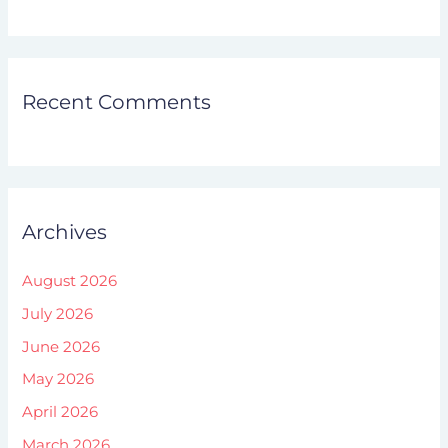
Recent Comments
Archives
August 2026
July 2026
June 2026
May 2026
April 2026
March 2026