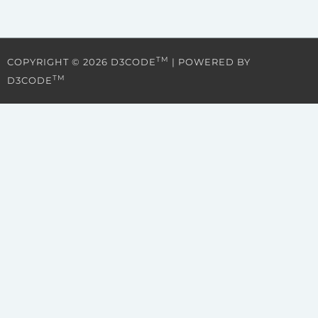
TM
COPYRIGHT © 2026 D3CODE
| POWERED BY
TM
D3CODE