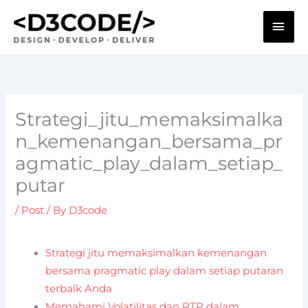
Skip
MAI
to
content
ME
Strategi_jitu_memaksimalka
n_kemenangan_bersama_pr
agmatic_play_dalam_setiap_
putar
/
Post
/ By
D3code
Strategi jitu memaksimalkan kemenangan
bersama pragmatic play dalam setiap putaran
terbaik Anda
Memahami Volatilitas dan RTP dalam