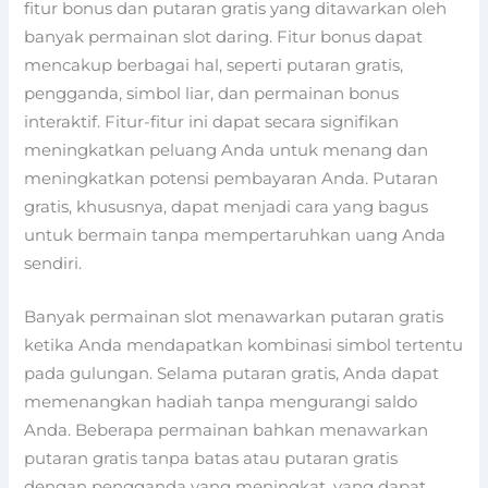
fitur bonus dan putaran gratis yang ditawarkan oleh
banyak permainan slot daring. Fitur bonus dapat
mencakup berbagai hal, seperti putaran gratis,
pengganda, simbol liar, dan permainan bonus
interaktif. Fitur-fitur ini dapat secara signifikan
meningkatkan peluang Anda untuk menang dan
meningkatkan potensi pembayaran Anda. Putaran
gratis, khususnya, dapat menjadi cara yang bagus
untuk bermain tanpa mempertaruhkan uang Anda
sendiri.
Banyak permainan slot menawarkan putaran gratis
ketika Anda mendapatkan kombinasi simbol tertentu
pada gulungan. Selama putaran gratis, Anda dapat
memenangkan hadiah tanpa mengurangi saldo
Anda. Beberapa permainan bahkan menawarkan
putaran gratis tanpa batas atau putaran gratis
dengan pengganda yang meningkat, yang dapat