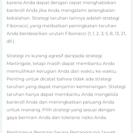
karena Anda dapat dengan cepat menghabiskan
bankroll Anda jika Anda mengalami serangkaian
kekalahan. Strategi taruhan lainnya adalah strategi
Fibonacci, yang melibatkan peningkatan taruhan
Anda berdasarkan urutan Fibonacci (1, 1, 2, 3, 5, 8, 13, 21,
dll.).
Strategi ini kurang agresif daripada strategi
Martingale, tetapi masih dapat membantu Anda
memulihkan kerugian Anda dari waktu ke waktu.
Penting untuk dicatat bahwa tidak ada strategi
taruhan yang dapat menjamin kemenangan. Strategi
taruhan hanya dapat membantu Anda mengelola
bankroll Anda dan meningkatkan peluang Anda
untuk menang. Pilih strategi yang sesuai dengan
gaya bermain Anda dan toleransi risiko Anda.
Pentingnya Bermain Secara Bertanggung Jawab