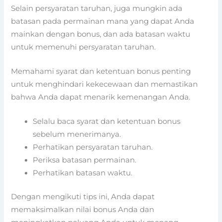
Selain persyaratan taruhan, juga mungkin ada
batasan pada permainan mana yang dapat Anda
mainkan dengan bonus, dan ada batasan waktu
untuk memenuhi persyaratan taruhan.
Memahami syarat dan ketentuan bonus penting
untuk menghindari kekecewaan dan memastikan
bahwa Anda dapat menarik kemenangan Anda.
Selalu baca syarat dan ketentuan bonus
sebelum menerimanya.
Perhatikan persyaratan taruhan.
Periksa batasan permainan.
Perhatikan batasan waktu.
Dengan mengikuti tips ini, Anda dapat
memaksimalkan nilai bonus Anda dan