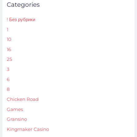
Categories
! Без рубрики
1
10
16
25
3
6
8
Chicken Road
Games
Gransino
Kingmaker Casino