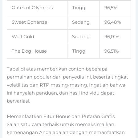
Gates of Olympus
Tinggi
96,5%
Sweet Bonanza
Sedang
96,48%
Wolf Gold
Sedang
96,01%
The Dog House
Tinggi
96,51%
Tabel di atas memberikan contoh beberapa
permainan populer dari penyedia ini, beserta tingkat
volatilitas dan RTP masing-masing. Ingatlah bahwa
ini hanyalah panduan, dan hasil individu dapat
bervariasi.
Memanfaatkan Fitur Bonus dan Putaran Gratis
Salah satu cara terbaik untuk memaksimalkan
kemenangan Anda adalah dengan memanfaatkan