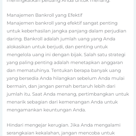
meningkatkan peluang Anda untuk menang.
Manajemen Bankroll yang Efektif
Manajemen bankroll yang efektif sangat penting
untuk keberhasilan jangka panjang dalam perjudian
daring. Bankroll adalah jumlah uang yang Anda
alokasikan untuk berjudi, dan penting untuk
mengelola uang ini dengan bijak. Salah satu strategi
yang paling penting adalah menetapkan anggaran
dan mematuhinya. Tentukan berapa banyak uang
yang bersedia Anda hilangkan sebelum Anda mulai
bermain, dan jangan pernah bertaruh lebih dari
jumlah itu. Saat Anda menang, pertimbangkan untuk
menarik sebagian dari kemenangan Anda untuk
mengamankan keuntungan Anda.
Hindari mengejar kerugian. Jika Anda mengalami
serangkaian kekalahan, jangan mencoba untuk