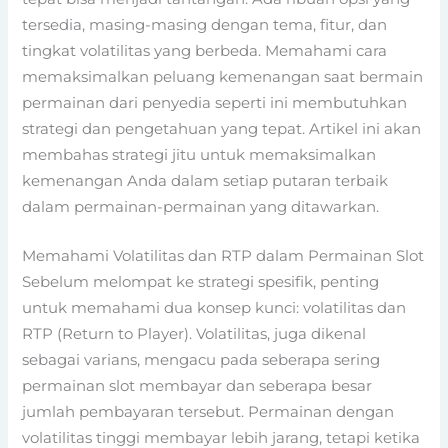
tersedia, masing-masing dengan tema, fitur, dan
tingkat volatilitas yang berbeda. Memahami cara
memaksimalkan peluang kemenangan saat bermain
permainan dari penyedia seperti ini membutuhkan
strategi dan pengetahuan yang tepat. Artikel ini akan
membahas strategi jitu untuk memaksimalkan
kemenangan Anda dalam setiap putaran terbaik
dalam permainan-permainan yang ditawarkan.
Memahami Volatilitas dan RTP dalam Permainan Slot
Sebelum melompat ke strategi spesifik, penting
untuk memahami dua konsep kunci: volatilitas dan
RTP (Return to Player). Volatilitas, juga dikenal
sebagai varians, mengacu pada seberapa sering
permainan slot membayar dan seberapa besar
jumlah pembayaran tersebut. Permainan dengan
volatilitas tinggi membayar lebih jarang, tetapi ketika