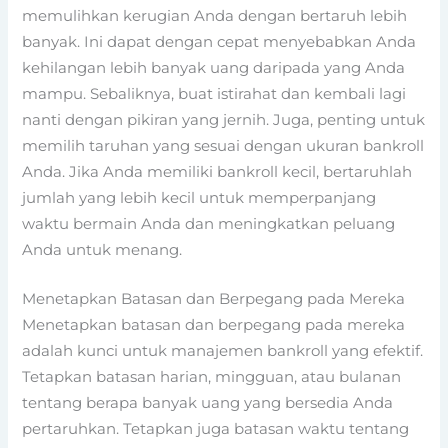
memulihkan kerugian Anda dengan bertaruh lebih
banyak. Ini dapat dengan cepat menyebabkan Anda
kehilangan lebih banyak uang daripada yang Anda
mampu. Sebaliknya, buat istirahat dan kembali lagi
nanti dengan pikiran yang jernih. Juga, penting untuk
memilih taruhan yang sesuai dengan ukuran bankroll
Anda. Jika Anda memiliki bankroll kecil, bertaruhlah
jumlah yang lebih kecil untuk memperpanjang
waktu bermain Anda dan meningkatkan peluang
Anda untuk menang.
Menetapkan Batasan dan Berpegang pada Mereka
Menetapkan batasan dan berpegang pada mereka
adalah kunci untuk manajemen bankroll yang efektif.
Tetapkan batasan harian, mingguan, atau bulanan
tentang berapa banyak uang yang bersedia Anda
pertaruhkan. Tetapkan juga batasan waktu tentang