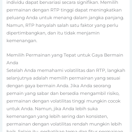
individu dapat bervariasi secara signifikan. Memilih
permainan dengan RTP tinggi dapat meningkatkan
peluang Anda untuk menang dalam jangka panjang.
Namun, RTP hanyalah salah satu faktor yang perlu
dipertimbangkan, dan itu tidak menjamin
kemenangan.
Memilih Permainan yang Tepat untuk Gaya Bermain
Anda
Setelah Anda memahami volatilitas dan RTP, langkah
selanjutnya adalah memilih permainan yang sesuai
dengan gaya bermain Anda. Jika Anda seorang
pemain yang sabar dan bersedia mengambil risiko,
permainan dengan volatilitas tinggi mungkin cocok
untuk Anda. Namun, jika Anda lebih suka
kemenangan yang lebih sering dan konsisten,
permainan dengan volatilitas rendah mungkin lebih
baik. Selain itu, perhatikan tema dan fitur permainan.