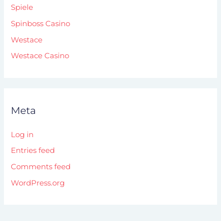
Spiele
Spinboss Casino
Westace
Westace Casino
Meta
Log in
Entries feed
Comments feed
WordPress.org