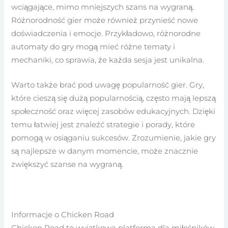
wciągające, mimo mniejszych szans na wygraną.
Różnorodność gier może również przynieść nowe
doświadczenia i emocje. Przykładowo, różnorodne
automaty do gry mogą mieć różne tematy i
mechaniki, co sprawia, że każda sesja jest unikalna.
Warto także brać pod uwagę popularność gier. Gry,
które cieszą się dużą popularnością, często mają lepszą
społeczność oraz więcej zasobów edukacyjnych. Dzięki
temu łatwiej jest znaleźć strategie i porady, które
pomogą w osiąganiu sukcesów. Zrozumienie, jakie gry
są najlepsze w danym momencie, może znacznie
zwiększyć szanse na wygraną.
Informacje o Chicken Road
Chicken Road to wyjątkowa platforma dla miłośników