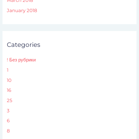
March 2018
January 2018
Categories
! Без рубрики
1
10
16
25
3
6
8