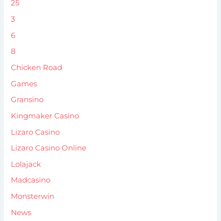
25
3
6
8
Chicken Road
Games
Gransino
Kingmaker Casino
Lizaro Casino
Lizaro Casino Online
Lolajack
Madcasino
Monsterwin
News