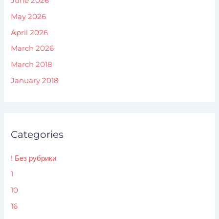
June 2026
May 2026
April 2026
March 2026
March 2018
January 2018
Categories
! Без рубрики
1
10
16