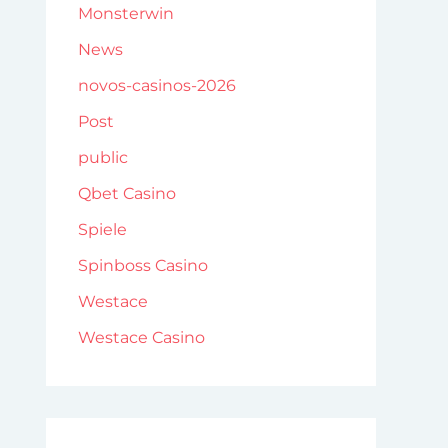
Monsterwin
News
novos-casinos-2026
Post
public
Qbet Casino
Spiele
Spinboss Casino
Westace
Westace Casino