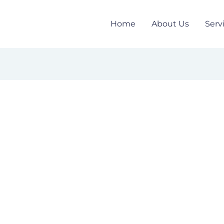
Home
About Us
Serv