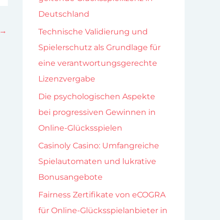
Deutschland
r
→
:
Technische Validierung und
Spielerschutz als Grundlage für
eine verantwortungsgerechte
Lizenzvergabe
Die psychologischen Aspekte
bei progressiven Gewinnen in
Online-Glücksspielen
Casinoly Casino: Umfangreiche
Spielautomaten und lukrative
Bonusangebote
Fairness Zertifikate von eCOGRA
für Online-Glücksspielanbieter in