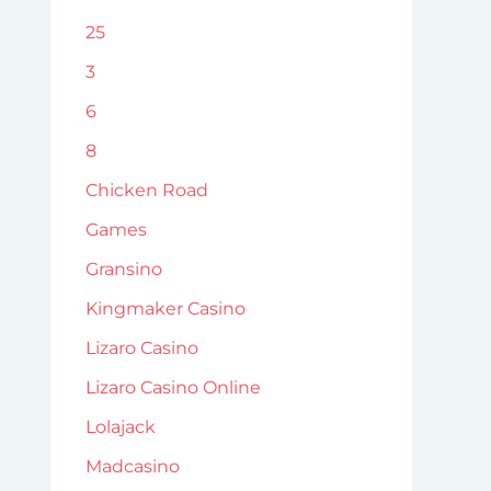
25
3
6
8
Chicken Road
Games
Gransino
Kingmaker Casino
Lizaro Casino
Lizaro Casino Online
Lolajack
Madcasino