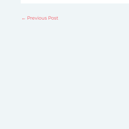
←
Previous Post