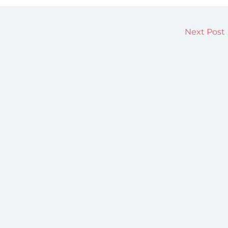
Next Post