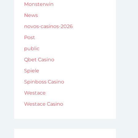
Monsterwin
News
novos-casinos-2026
Post
public
Qbet Casino
Spiele
Spinboss Casino
Westace
Westace Casino