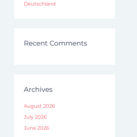
Deutschland
Recent Comments
Archives
August 2026
July 2026
June 2026