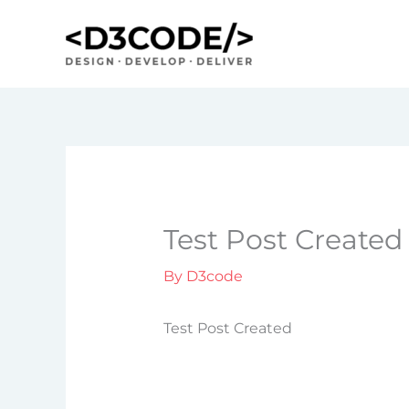
Skip
to
content
Test Post Created
By
D3code
Test Post Created