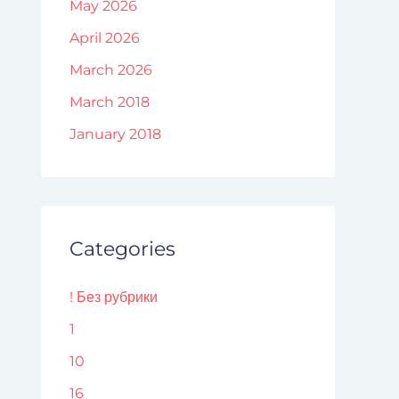
May 2026
April 2026
March 2026
March 2018
January 2018
Categories
! Без рубрики
1
10
16