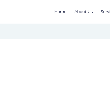
Home
About Us
Serv