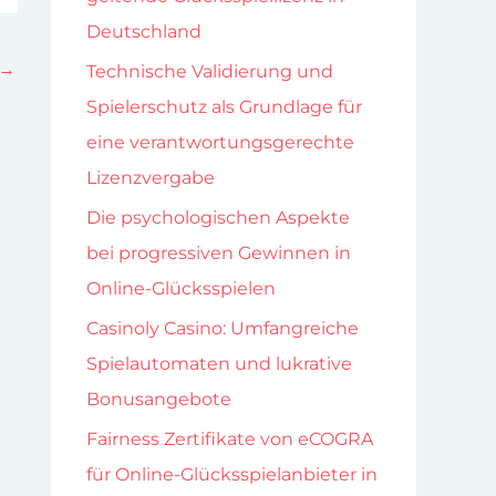
Deutschland
r
→
:
Technische Validierung und
Spielerschutz als Grundlage für
eine verantwortungsgerechte
Lizenzvergabe
Die psychologischen Aspekte
bei progressiven Gewinnen in
Online-Glücksspielen
Casinoly Casino: Umfangreiche
Spielautomaten und lukrative
Bonusangebote
Fairness Zertifikate von eCOGRA
für Online-Glücksspielanbieter in