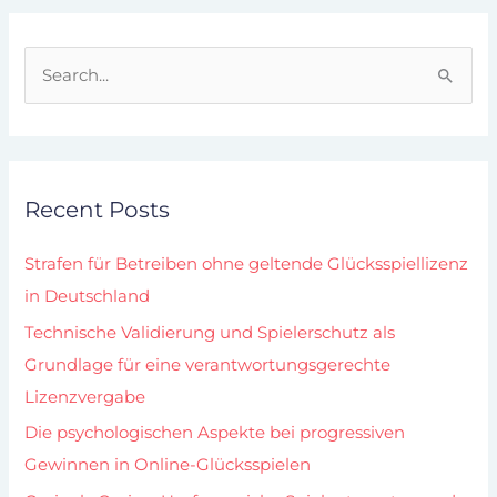
S
e
a
r
Recent Posts
c
h
Strafen für Betreiben ohne geltende Glücksspiellizenz
f
in Deutschland
o
Technische Validierung und Spielerschutz als
r
Grundlage für eine verantwortungsgerechte
:
Lizenzvergabe
Die psychologischen Aspekte bei progressiven
Gewinnen in Online-Glücksspielen