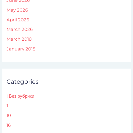
June 2026
May 2026
April 2026
March 2026
March 2018
January 2018
Categories
! Без рубрики
1
10
16