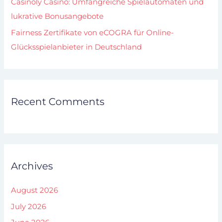
Casinoly Casino: Umfangreiche Spielautomaten und
lukrative Bonusangebote
Fairness Zertifikate von eCOGRA für Online-
Glücksspielanbieter in Deutschland
Recent Comments
Archives
August 2026
July 2026