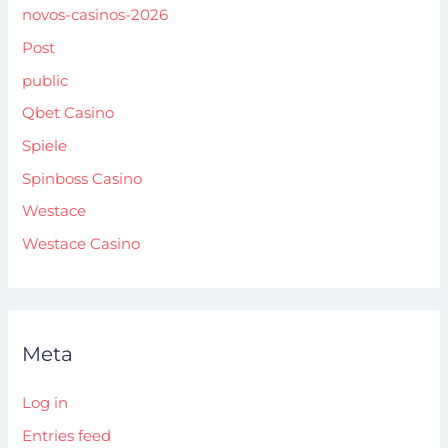
novos-casinos-2026
Post
public
Qbet Casino
Spiele
Spinboss Casino
Westace
Westace Casino
Meta
Log in
Entries feed