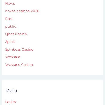
News
novos-casinos-2026
Post
public
Qbet Casino
Spiele
Spinboss Casino
Westace
Westace Casino
Meta
Log in