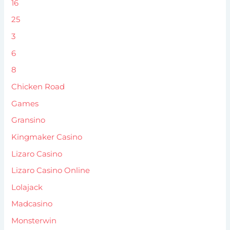
16
25
3
6
8
Chicken Road
Games
Gransino
Kingmaker Casino
Lizaro Casino
Lizaro Casino Online
Lolajack
Madcasino
Monsterwin