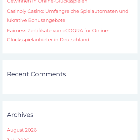
Gewinnen in Online-Glücksspielen
Casinoly Casino: Umfangreiche Spielautomaten und
lukrative Bonusangebote
Fairness Zertifikate von eCOGRA für Online-
Glücksspielanbieter in Deutschland
Recent Comments
Archives
August 2026