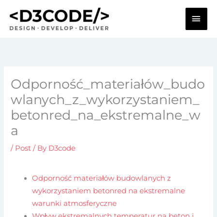
Skip
MAI
to
content
ME
Odporność_materiałów_budo
wlanych_z_wykorzystaniem_
betonred_na_ekstremalne_w
a
/
Post
/ By
D3code
Odporność materiałów budowlanych z
wykorzystaniem betonred na ekstremalne
warunki atmosferyczne
Wpływ ekstremalnych temperatur na beton i