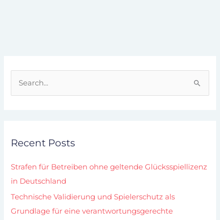
S
e
a
r
Recent Posts
c
h
Strafen für Betreiben ohne geltende Glücksspiellizenz
f
in Deutschland
o
Technische Validierung und Spielerschutz als
r
Grundlage für eine verantwortungsgerechte
: