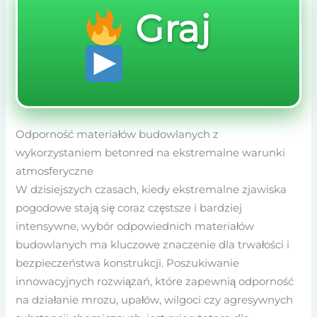
Graj
Odporność materiałów budowlanych z
wykorzystaniem betonred na ekstremalne warunki
atmosferyczne
W dzisiejszych czasach, kiedy ekstremalne zjawiska
pogodowe stają się coraz częstsze i bardziej
intensywne, wybór odpowiednich materiałów
budowlanych ma kluczowe znaczenie dla trwałości i
bezpieczeństwa konstrukcji. Poszukiwanie
innowacyjnych rozwiązań, które zapewnią odporność
na działanie mrozu, upałów, wilgoci czy agresywnych