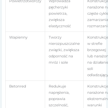
Powietrzotwórczy
Wprowadza
Konstrukcj
pęcherzyki
narażone n
powietrza,
częste cykl
zwiększa
zamarzania
elastyczność
rozmarzani
Wapienny
Tworzy
Konstrukcj
nierozpuszczalne
w strefie
związki, zwiększa
brzegowej
odporność na
lub narażo
mróz i sole
na działani
soli
odladzając
Betonred
Redukuje
Konstrukcj
naprężenia,
narażone n
poprawia
ekstremaln
szczelność,
warunki