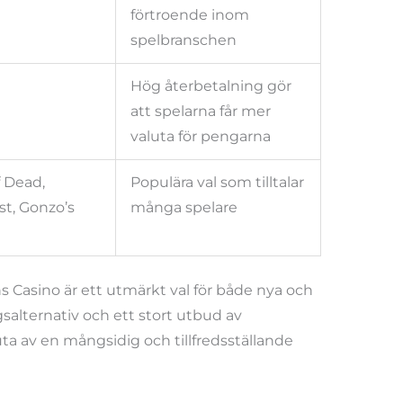
förtroende inom
spelbranschen
Hög återbetalning gör
att spelarna får mer
valuta för pengarna
 Dead,
Populära val som tilltalar
st, Gonzo’s
många spelare
ns Casino är ett utmärkt val för både nya och
salternativ och ett stort utbud av
ta av en mångsidig och tillfredsställande