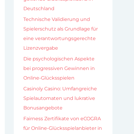
Deutschland
r
:
Technische Validierung und
Spielerschutz als Grundlage für
eine verantwortungsgerechte
Lizenzvergabe
Die psychologischen Aspekte
bei progressiven Gewinnen in
Online-Glücksspielen
Casinoly Casino: Umfangreiche
Spielautomaten und lukrative
Bonusangebote
Fairness Zertifikate von eCOGRA
für Online-Glücksspielanbieter in