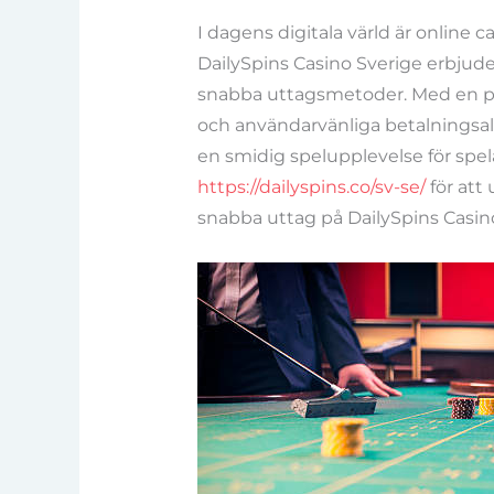
I dagens digitala värld är online
DailySpins Casino Sverige erbju
snabba uttagsmetoder. Med en pla
och användarvänliga betalningsalt
en smidig spelupplevelse för spel
https://dailyspins.co/sv-se/
för att
snabba uttag på DailySpins Casin