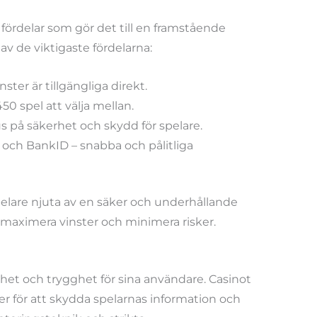
 fördelar som gör det till en framstående
 av de viktigaste fördelarna:
ster är tillgängliga direkt.
0 spel att välja mellan.
us på säkerhet och skydd för spelare.
och BankID – snabba och pålitliga
pelare njuta av en säker och underhållande
 maximera vinster och minimera risker.
rhet och trygghet för sina användare. Casinot
egler för att skydda spelarnas information och