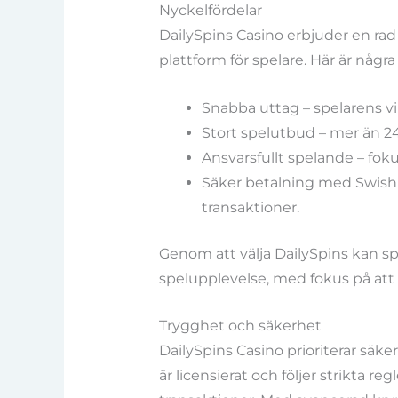
Nyckelfördelar
DailySpins Casino erbjuder en rad
plattform för spelare. Här är några
Snabba uttag – spelarens vin
Stort spelutbud – mer än 245
Ansvarsfullt spelande – fok
Säker betalning med Swish 
transaktioner.
Genom att välja DailySpins kan s
spelupplevelse, med fokus på att
Trygghet och säkerhet
DailySpins Casino prioriterar säke
är licensierat och följer strikta r