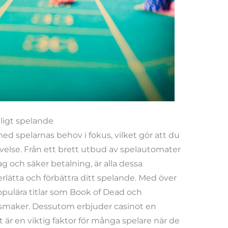
ligt spelande
ed spelarnas behov i fokus, vilket gör att du
velse. Från ett brett utbud av spelautomater
ag och säker betalning, är alla dessa
rlätta och förbättra ditt spelande. Med över
populära titlar som Book of Dead och
la smaker. Dessutom erbjuder casinot en
 är en viktig faktor för många spelare när de