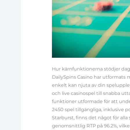
Hur kärnfunktionerna stödjer dag
DailySpins Casino har utformats m
enkelt kan njuta av din spelupple
och live casinospel till snabba utt
funktioner utformade för att unde
2450 spel tillgängliga, inklusive 
Starburst, finns det något för al
genomsnittlig RTP på 96.2%, vilket