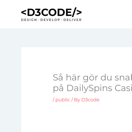
Skip
to
content
Så här gör du sn
på DailySpins Cas
/
public
/ By
D3code