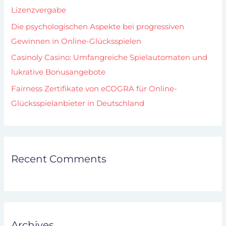
Lizenzvergabe
Die psychologischen Aspekte bei progressiven
Gewinnen in Online-Glücksspielen
Casinoly Casino: Umfangreiche Spielautomaten und
lukrative Bonusangebote
Fairness Zertifikate von eCOGRA für Online-
Glücksspielanbieter in Deutschland
Recent Comments
Archives