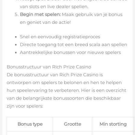
van slots en live dealer spellen.
Begin met spelen:
Maak gebruik van je bonus
en geniet van de actie!
Snel en eenvoudig registratieproces
Directe toegang tot een breed scala aan spellen
Aantrekkelijke bonussen voor nieuwe spelers
Bonusstructuur van Rich Prize Casino
De bonusstructuur van Rich Prize Casino is
ontworpen om spelers te belonen en hen te helpen
hun speelervaring te verbeteren. Hier is een overzicht
van de belangrijkste bonussoorten die beschikbaar
zijn voor spelers:
Bonus type
Grootte
Min storting