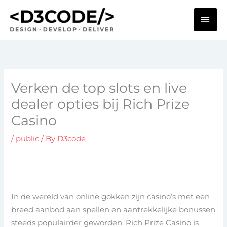
Skip
MAI
to
content
ME
Verken de top slots en live
dealer opties bij Rich Prize
Casino
/
public
/ By
D3code
In de wereld van online gokken zijn casino’s met een
breed aanbod aan spellen en aantrekkelijke bonussen
steeds populairder geworden. Rich Prize Casino is