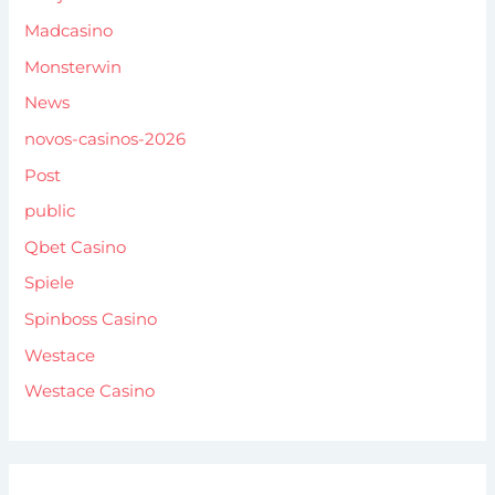
Madcasino
Monsterwin
News
novos-casinos-2026
Post
public
Qbet Casino
Spiele
Spinboss Casino
Westace
Westace Casino